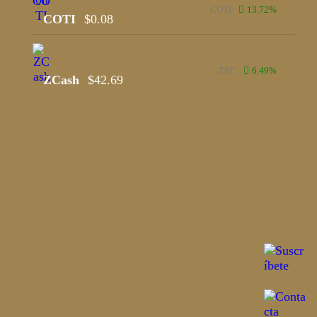
COTI
13.72
%
COTI
$
0.08
ZEC
6.49
%
ZCash
$
42.69