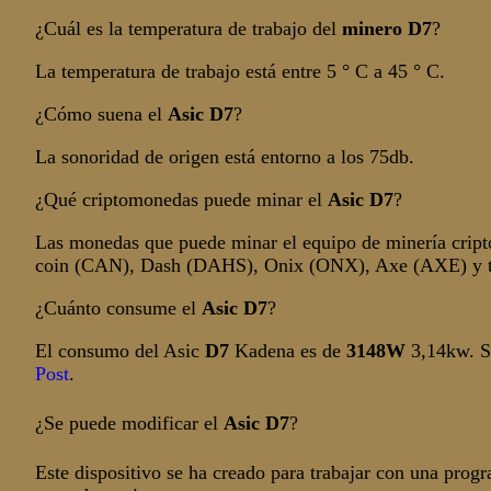
¿Cuál es la temperatura de trabajo del
minero D7
?
La temperatura de trabajo está entre 5 ° C a 45 ° C.
¿Cómo suena el
Asic D7
?
La sonoridad de origen está entorno a los 75db.
¿Qué criptomonedas puede minar el
Asic D7
?
Las monedas que puede minar el equipo de minería cri
coin (CAN), Dash (DAHS), Onix (ONX), Axe (AXE) y to
¿Cuánto consume el
Asic D7
?
El consumo del Asic
D7
Kadena es de
3148W
3,14kw. Si
Post
.
¿Se puede modificar el
Asic
D7
?
Este dispositivo se ha creado para trabajar con una prog