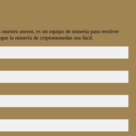
SESORÍA FISCAL
RIPTOMONEDAS
nuestro asesor, es un equipo de minería para resolver
ARCELONA
ue la minería de criptomonedas sea fácil.