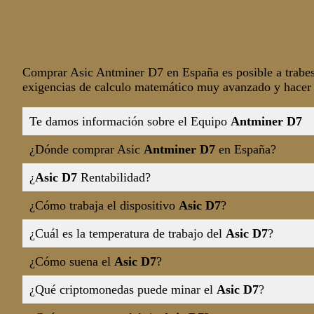
A
C
Comprar Asic Antminer D7 en España es posible a trabes 
B
exigencias de calculo matemático muy avanzado y hacer q
Te damos información sobre el Equipo
Antminer D7
¿Dónde comprar Asic
Antminer D7
en España?
¿
Asic D7
Rentabilidad?
¿Cómo trabaja el dispositivo
Asic D7
?
¿Cuál es la temperatura de trabajo del
Asic D7
?
¿Cómo suena el
Asic D7
?
¿Qué criptomonedas puede minar el
Asic D7
?