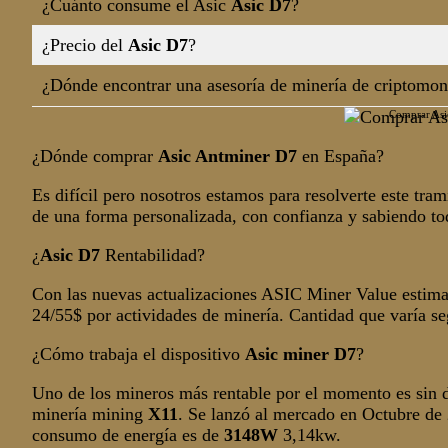
¿Cuánto consume el Asic
Asic D7
?
¿Precio del
Asic D7
?
¿Dónde encontrar una asesoría de minería de criptomo
Comprar Asi
¿Dónde comprar
Asic Antminer D7
en España?
Es difícil pero nosotros estamos para resolverte este trami
de una forma personalizada, con confianza y sabiendo to
¿
Asic D7
Rentabilidad?
Con las nuevas actualizaciones ASIC Miner Value estima 
24/55$ por actividades de minería. Cantidad que varía s
¿Cómo trabaja el dispositivo
Asic miner
D7
?
Uno de los mineros más rentable por el momento es sin
minería mining
X11
. Se lanzó al mercado en Octubre d
consumo de energía es de
3148W
3,14kw.