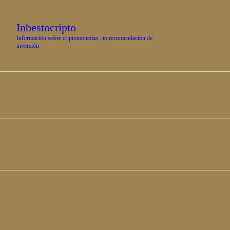
D
Inbestocripto
M
Información sobre criptomonedas, no recomendación de
inversión
E
T
N
C
C
G