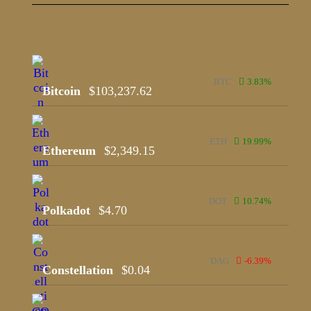
BTC
3.83
%
Bitcoin
$
103,237.62
ETH
19.99
%
Ethereum
$
2,349.15
DOT
10.74
%
Polkadot
$
4.70
DAG
-6.39
%
Constellation
$
0.04