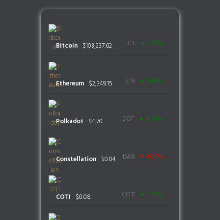
BTC
3.83
%
Bitcoin
$
103,237.62
ETH
19.99
%
Ethereum
$
2,349.15
DOT
10.74
%
Polkadot
$
4.70
DAG
-6.39
%
Constellation
$
0.04
COTI
13.72
%
COTI
$
0.08